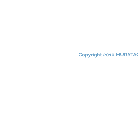
Copyright 2010 MURATAC 
595 E-mail：muratac@muratac.com
川、千葉、埼玉、福岡、大阪、名古屋、神戸、愛媛、栃木、秋田、岩手、青森、山形、中国